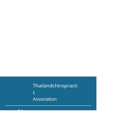
Thailandchiropracti
c
Association
View on Google Maps
ติดต่อสอบถาม
095-730-4646