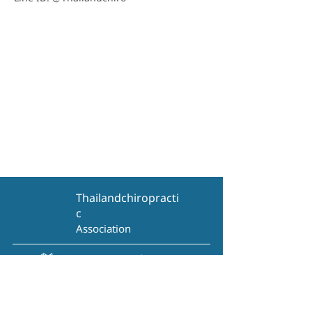
Thailandchiropracti
c
Association
View on Google Maps
ติดต่อสอบถาม
095-730-4646