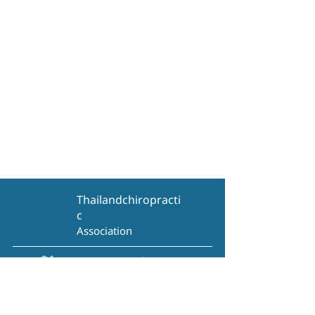
Thailandchiropracti
c
Association
View on Google Maps
ติดต่อสอบถาม
095-730-4646