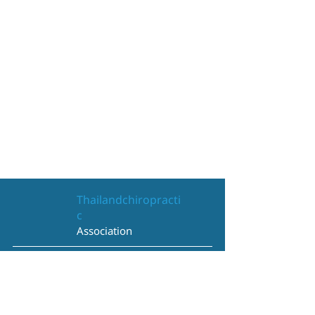
Thailandchiropracti
c
Association
View on Google Maps
Contact Us
095-730-4646