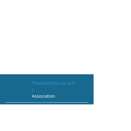
Thailandchiropracti
c
Association
View on Google Maps
Contact Us
095-730-4646